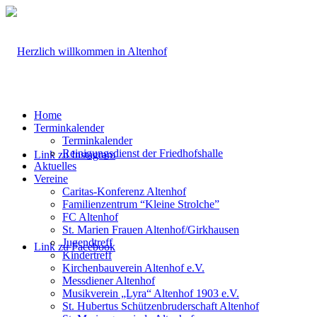
Home
Terminkalender
Terminkalender
Reinigungsdienst der Friedhofshalle
Link zu Instagram
Aktuelles
Vereine
Caritas-Konferenz Altenhof
Familienzentrum “Kleine Strolche”
FC Altenhof
St. Marien Frauen Altenhof/Girkhausen
Jugendtreff
Link zu Facebook
Kindertreff
Kirchenbauverein Altenhof e.V.
Messdiener Altenhof
Musikverein „Lyra“ Altenhof 1903 e.V.
St. Hubertus Schützenbruderschaft Altenhof