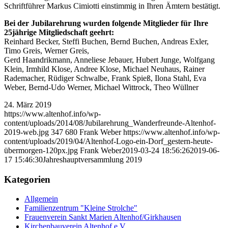
Schriftführer Markus Cimiotti einstimmig in Ihren Ämtern bestätigt.
Bei der Jubilarehrung wurden folgende Mitglieder für Ihre
25jährige Mitgliedschaft geehrt:
Reinhard Becker, Steffi Buchen, Bernd Buchen, Andreas Exler,
Timo Greis, Werner Greis,
Gerd Haandrikmann, Anneliese Jebauer, Hubert Junge, Wolfgang
Klein, Irmhild Klose, Andree Klose, Michael Neuhaus, Rainer
Rademacher, Rüdiger Schwalbe, Frank Spieß, Ilona Stahl, Eva
Weber, Bernd-Udo Werner, Michael Wittrock, Theo Wüllner
24. März 2019
https://www.altenhof.info/wp-
content/uploads/2014/08/Jubilarehrung_Wanderfreunde-Altenhof-
2019-web.jpg
347
680
Frank Weber
https://www.altenhof.info/wp-
content/uploads/2019/04/Altenhof-Logo-ein-Dorf_gestern-heute-
übermorgen-120px.jpg
Frank Weber
2019-03-24 18:56:26
2019-06-
17 15:46:30
Jahreshauptversammlung 2019
Kategorien
Allgemein
Familienzentrum "Kleine Strolche"
Frauenverein Sankt Marien Altenhof/Girkhausen
Kirchenbauverein Altenhof e.V.