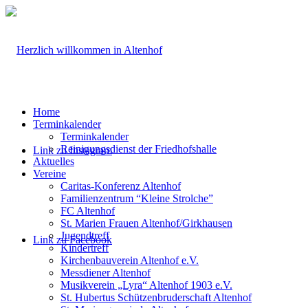
Home
Terminkalender
Terminkalender
Reinigungsdienst der Friedhofshalle
Link zu Instagram
Aktuelles
Vereine
Caritas-Konferenz Altenhof
Familienzentrum “Kleine Strolche”
FC Altenhof
St. Marien Frauen Altenhof/Girkhausen
Jugendtreff
Link zu Facebook
Kindertreff
Kirchenbauverein Altenhof e.V.
Messdiener Altenhof
Musikverein „Lyra“ Altenhof 1903 e.V.
St. Hubertus Schützenbruderschaft Altenhof