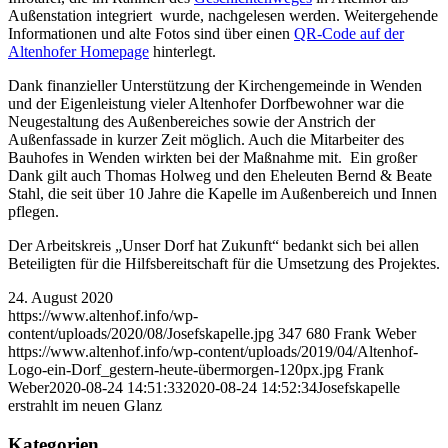
Außenstation integriert wurde, nachgelesen werden. Weitergehende
Informationen und alte Fotos sind über einen
QR-Code auf der
Altenhofer Homepage
hinterlegt.
Dank finanzieller Unterstützung der Kirchengemeinde in Wenden
und der Eigenleistung vieler Altenhofer Dorfbewohner war die
Neugestaltung des Außenbereiches sowie der Anstrich der
Außenfassade in kurzer Zeit möglich. Auch die Mitarbeiter des
Bauhofes in Wenden wirkten bei der Maßnahme mit. Ein großer
Dank gilt auch Thomas Holweg und den Eheleuten Bernd & Beate
Stahl, die seit über 10 Jahre die Kapelle im Außenbereich und Innen
pflegen.
Der Arbeitskreis „Unser Dorf hat Zukunft“ bedankt sich bei allen
Beteiligten für die Hilfsbereitschaft für die Umsetzung des Projektes.
24. August 2020
https://www.altenhof.info/wp-
content/uploads/2020/08/Josefskapelle.jpg
347
680
Frank Weber
https://www.altenhof.info/wp-content/uploads/2019/04/Altenhof-
Logo-ein-Dorf_gestern-heute-übermorgen-120px.jpg
Frank
Weber
2020-08-24 14:51:33
2020-08-24 14:52:34
Josefskapelle
erstrahlt im neuen Glanz
Kategorien